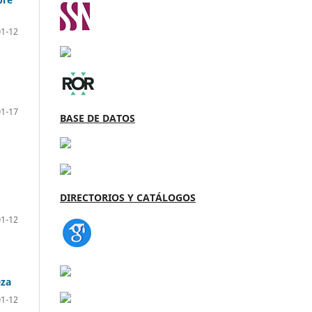
01-12
01-17
BASE DE DATOS
DIRECTORIOS Y CATÁLOGOS
01-12
eza
01-12