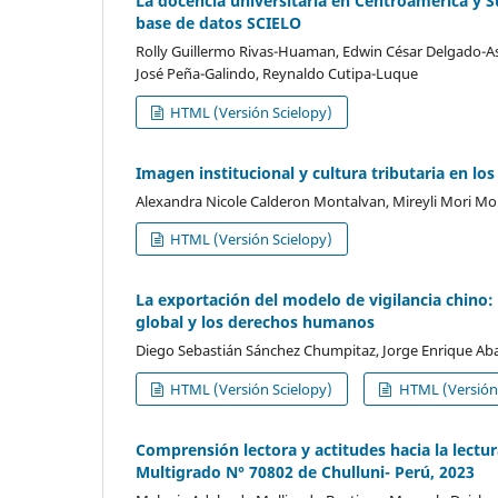
La docencia universitaria en Centroamérica y 
base de datos SCIELO
Rolly Guillermo Rivas-Huaman, Edwin César Delgado-Asto
José Peña-Galindo, Reynaldo Cutipa-Luque
HTML (Versión Scielopy)
Imagen institucional y cultura tributaria en lo
Alexandra Nicole Calderon Montalvan, Mireyli Mori M
HTML (Versión Scielopy)
La exportación del modelo de vigilancia chino: in
global y los derechos humanos
Diego Sebastián Sánchez Chumpitaz, Jorge Enrique Aba
HTML (Versión Scielopy)
HTML (Versión 
Comprensión lectora y actitudes hacia la lectur
Multigrado N° 70802 de Chulluni- Perú, 2023