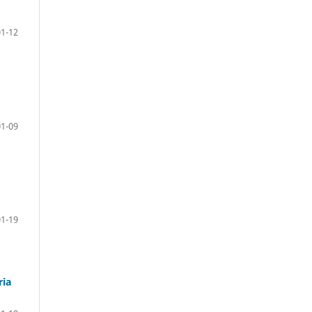
01-12
01-09
01-19
ria