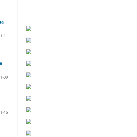
na
01-11
te
01-09
01-15