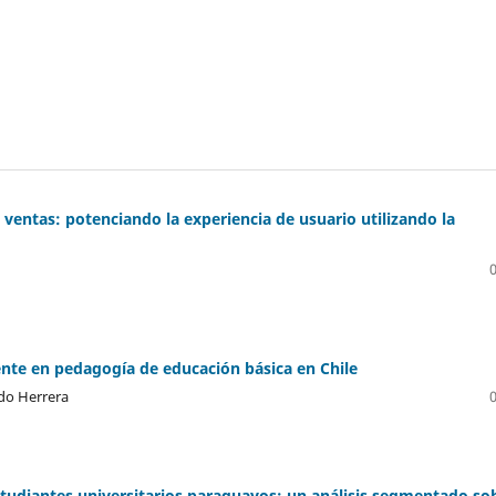
 ventas: potenciando la experiencia de usuario utilizando la
cente en pedagogía de educación básica en Chile
do Herrera
 estudiantes universitarios paraguayos: un análisis segmentado so