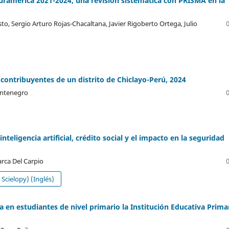
Suramérica 2021-2024, una revisión sistemática con PRISMA en la
, Sergio Arturo Rojas-Chacaltana, Javier Rigoberto Ortega, Julio
s contribuyentes de un distrito de Chiclayo-Perú, 2024
ontenegro
teligencia artificial, crédito social y el impacto en la seguridad
rca Del Carpio
Scielopy) (Inglés)
a en estudiantes de nivel primario la Institución Educativa Prima