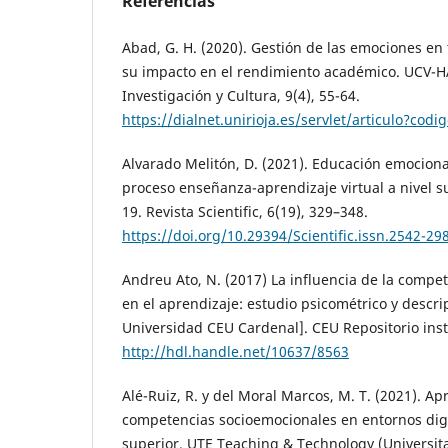
Referencias
Abad, G. H. (2020). Gestión de las emociones e
su impacto en el rendimiento académico. UCV-H
Investigación y Cultura, 9(4), 55-64.
https://dialnet.unirioja.es/servlet/articulo?cod
Alvarado Melitón, D. (2021). Educación emocion
proceso enseñanza-aprendizaje virtual a nivel 
19. Revista Scientific, 6(19), 329–348.
https://doi.org/10.29394/Scientific.issn.2542-29
Andreu Ato, N. (2017) La influencia de la compet
en el aprendizaje: estudio psicométrico y descrip
Universidad CEU Cardenal]. CEU Repositorio inst
http://hdl.handle.net/10637/8563
Alé-Ruiz, R. y del Moral Marcos, M. T. (2021). Ap
competencias socioemocionales en entornos dig
superior. UTE Teaching & Technology (Universita