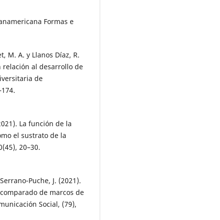
 Panamericana Formas e
, M. A. y Llanos Díaz, R.
 relación al desarrollo de
iversitaria de
–174.
2021). La función de la
omo el sustrato de la
0(45), 20–30.
Serrano-Puche, J. (2021).
is comparado de marcos de
municación Social, (79),