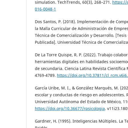
simulation. TechTrends, 60(3), 268–271.
https:/
016-0048-1
Dos Santos, P. (2018). Implementación de Comp
la Malla Curricular de Administración de Empre
Técnica de Comercialización y Desarrollo. [Tesi
Publicada]. Universidad Técnica de Comercializa
De La Torre Quispe, R. P. (2022). Trabajo colabor
herramientas digitales en habilidades socioemo
de secundaria. Ciencia Latina Revista Científica M
4769-4789.
https://doi.org/10.37811/cl_rcm.v6i6
García Uribe, M. I., & González Marqués, M. (2022
escolar y conductas de riesgo en adolescentes. R
Universidad Autónoma del Estado de México, 11(
https://doi.org/10.36677/rpsicologia
. v11i23.18
Gardner, H. (1995). Inteligencias Múltiples. La Te
Paidós.