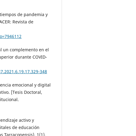
n tiempos de pandemia y
ACER: Revista de
igo=7946112
al un complemento en el
superior durante COVID-
87.2021.6.19.17.329-348
encia emocional y digital
tivo. [Tesis Doctoral,
itucional.
rendizaje activo y
itales de educación
s Tarraconensis), 1(1),