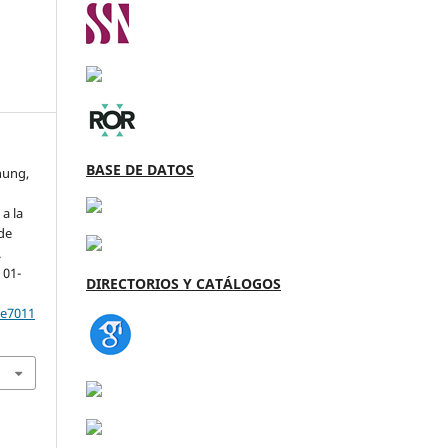
BASE DE DATOS
hung,
e
a la
de
.
, 01-
DIRECTORIOS Y CATÁLOGOS
/e7011