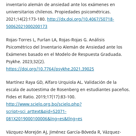
inventario alemán de ansiedad ante los exámenes en
universitarios chilenos. Propiedades psicométricas.
2021;14(2):173-180.
http://dx.doi.org/10.4067/S0718-
50062021000200173
Rojas-Torres L, Furlan LA, Rojas-Rojas G. Análisis
Psicométrico del Inventario Alemán de Ansiedad ante los
Exámenes basado en el Modelo de Respuesta Graduada.
Psykhe. 2023;32(2).
https://doi.org/10.7764/psykhe.2021.39025
Martínez Raya GD, Alfaro Urquiola AL. Validación de la
escala de autoestima de Rosenberg en estudiantes paceños.
Fides et Ratio. 2019;17(17):83-100.
http://www.scielo.org.bo/scielo.php?
script=sci_arttext&pid=S2071-
081X2019000100006&lng=es&tlng=es
Vázquez-Morejón AJ, Jiménez García-Bóveda R, Vázquez-