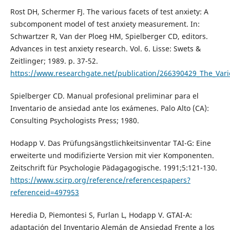
Rost DH, Schermer FJ. The various facets of test anxiety: A
subcomponent model of test anxiety measurement. In:
Schwartzer R, Van der Ploeg HM, Spielberger CD, editors.
Advances in test anxiety research. Vol. 6. Lisse: Swets &
Zeitlinger; 1989. p. 37-52.
https://www.researchgate.net/publication/266390429_The_Var
Spielberger CD. Manual profesional preliminar para el
Inventario de ansiedad ante los exámenes. Palo Alto (CA):
Consulting Psychologists Press; 1980.
Hodapp V. Das Prüfungsängstlichkeitsinventar TAI-G: Eine
erweiterte und modifizierte Version mit vier Komponenten.
Zeitschrift für Psychologie Pädagagogische. 1991;5:121-130.
https://www.scirp.org/reference/referencespapers?
referenceid=497953
Heredia D, Piemontesi S, Furlan L, Hodapp V. GTAI-A:
adaptación del Inventario Alemán de Ansiedad Frente a los