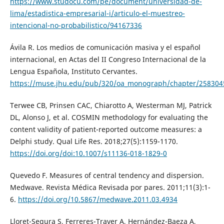
https://www.studocu.com/pe/document/universidad-de-
lima/estadistica-empresarial-i/articulo-el-muestreo-
intencional-no-probabilistico/94167336
Ávila R. Los medios de comunicación masiva y el español
internacional, en Actas del II Congreso Internacional de la
Lengua Española, Instituto Cervantes.
https://muse.jhu.edu/pub/320/oa_monograph/chapter/258304
Terwee CB, Prinsen CAC, Chiarotto A, Westerman MJ, Patrick
DL, Alonso J, et al. COSMIN methodology for evaluating the
content validity of patient-reported outcome measures: a
Delphi study. Qual Life Res. 2018;27(5):1159-1170.
https://doi.org/doi:10.1007/s11136-018-1829-0
Quevedo F. Measures of central tendency and dispersion.
Medwave. Revista Médica Revisada por pares. 2011;11(3):1-
6.
https://doi.org/10.5867/medwave.2011.03.4934
Lloret-Segura S, Ferreres-Traver A, Hernández-Baeza A,