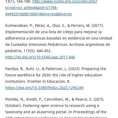
13(1), 166-180.
http://www.scielo.org.co/scielo.php?
script=sci_arttext&pid=S1794-
44492016000100014&lng=en&tlng=es
Eulmesekian, P., Pérez, A., Díaz, S., & Ferrero, M. (2017).
Implementación de una lista de cotejo para mejorar la
adherencia a prácticas basadas en evidencia en una Unidad
de Cuidados Intensivos Pediátricos. Archivos argentinos de
pediatría, 115(5), 446-452.
http://dx.doi.org/10.5546/aap.2017.446
Pandya, B., Ruhi, U., & Patterson, L. (2023). Preparing the
future workforce for 2030: the role of higher education
institutions. Frontier in Educacion, 8.
https://doi.org/10.3389/feduc.2023.1295249
Pontika, N., Knoth, P., Cancellieri, M., & Pearce, S. (2015,
October). Fostering open science to research using a
taxonomy and an eLearning portal. In Proceedings of the