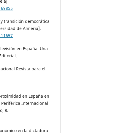
ela].
=169855
 y transición democrática
ersidad de Almería].
=111657
televisión en España. Una
ditorial.
nacional Revista para el
 proximidad en España en
. Periférica Internacional
o, 8.
conómico en la dictadura