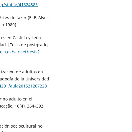
org/stable/41324583
tes de fazer (E. F. Alves,
en 1980).
os en Castilla y León
dad. [Tesis de postgrado,
oja.es/servlet/tesis?
tización de adultos en
dagogía de la Universidad
.14201/aula201521207220
mno adulto en el
ucação, 16(4), 364–392.
zación sociocultural no