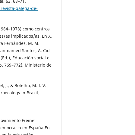
l, 63, 68–71.
revista-galega-de-
a (1964–1978) como centros
res/as implicados/as. En X.
era Fernández, M. M.
 Sanmamed Santos, A. Cid
(Ed.), Educación social e
p. 769–772). Ministerio de
, J., & Botelho, M. I. V.
roecology in Brazil.
movimiento Freinet
 democracia en España En
s en la educación