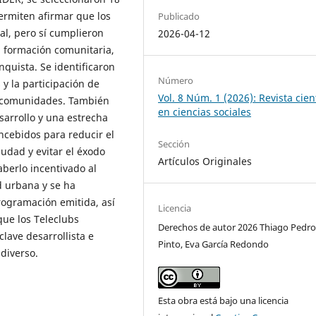
ermiten afirmar que los
Publicado
al, pero sí cumplieron
2026-04-12
a formación comunitaria,
nquista. Se identificaron
Número
 y la participación de
Vol. 8 Núm. 1 (2026): Revista cien
s comunidades. También
en ciencias sociales
sarrollo y una estrecha
oncebidos para reducir el
Sección
udad y evitar el éxodo
Artículos Originales
berlo incentivado al
d urbana y se ha
rogramación emitida, así
Licencia
que los Teleclubs
Derechos de autor 2026 Thiago Pedr
lave desarrollista e
Pinto, Eva García Redondo
diverso.
Esta obra está bajo una licencia