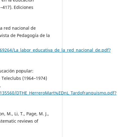
–417). Ediciones
la red nacional de
vista de Pedagogía de la
/69264/La_labor_educativa_de_la_red_nacional_de.pdf?
ucación popular:
e Teleclubs (1964–1974)
.
66/135560/DTHE_HerreroMart%EDnL_Tardofranquismo.pdf?
n, M., Li, T., Page, M. J.,
stematic reviews of