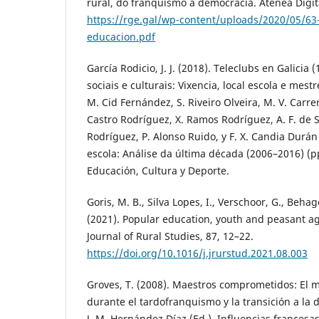
rural, do franquismo á democracia. Atenea Digita
https://rge.gal/wp-content/uploads/2020/05/63-
educacion.pdf
García Rodicio, J. J. (2018). Teleclubs en Galici
sociais e culturais: Vixencia, local escola e mest
M. Cid Fernández, S. Riveiro Olveira, M. V. Carr
Castro Rodríguez, X. Ramos Rodríguez, A. F. de
Rodríguez, P. Alonso Ruido, y F. X. Candia Durán 
escola: Análise da última década (2006–2016) (p
Educación, Cultura y Deporte.
Goris, M. B., Silva Lopes, I., Verschoor, G., Behagel
(2021). Popular education, youth and peasant ag
Journal of Rural Studies, 87, 12–22.
https://doi.org/10.1016/j.jrurstud.2021.08.003
Groves, T. (2008). Maestros comprometidos: El 
durante el tardofranquismo y la transición a la
J. M. Hernández Díaz (Ed.), Influencias francesa