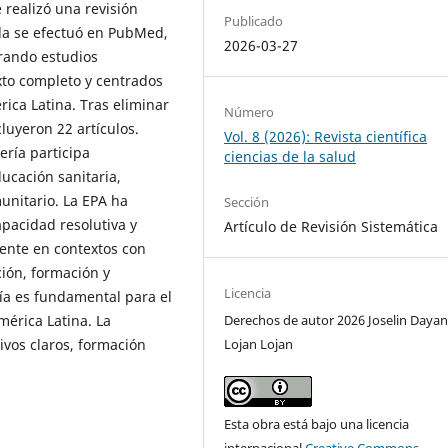
 realizó una revisión
Publicado
da se efectuó en PubMed,
2026-03-27
erando estudios
xto completo y centrados
ica Latina. Tras eliminar
Número
cluyeron 22 artículos.
Vol. 8 (2026): Revista científica
ría participa
ciencias de la salud
ucación sanitaria,
unitario. La EPA ha
Sección
apacidad resolutiva y
Artículo de Revisión Sistemática
mente en contextos con
ción, formación y
Licencia
a es fundamental para el
mérica Latina. La
Derechos de autor 2026 Joselin Daya
ivos claros, formación
Lojan Lojan
Esta obra está bajo una licencia