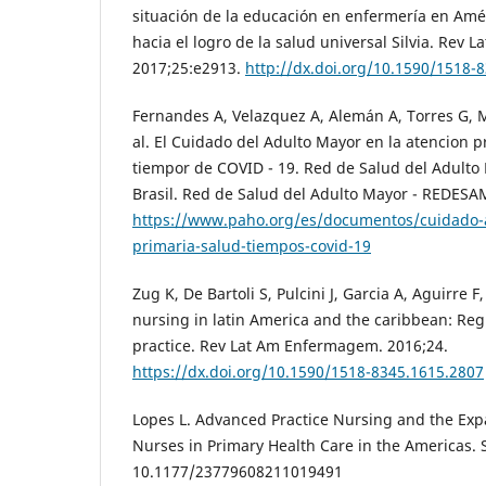
situación de la educación en enfermería en Amér
hacia el logro de la salud universal Silvia. Rev
2017;25:e2913.
http://dx.doi.org/10.1590/1518-
Fernandes A, Velazquez A, Alemán A, Torres G, M
al. El Cuidado del Adulto Mayor en la atencion p
tiempor de COVID - 19. Red de Salud del Adult
Brasil. Red de Salud del Adulto Mayor - REDESAM
https://www.paho.org/es/documentos/cuidado-
primaria-salud-tiempos-covid-19
Zug K, De Bartoli S, Pulcini J, Garcia A, Aguirre F
nursing in latin America and the caribbean: Reg
practice. Rev Lat Am Enfermagem. 2016;24.
https://dx.doi.org/10.1590/1518-8345.1615.2807
Lopes L. Advanced Practice Nursing and the Expa
Nurses in Primary Health Care in the Americas.
10.1177/23779608211019491