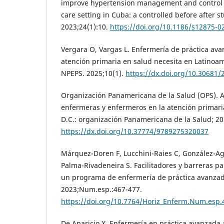
improve hypertension management and control i
care setting in Cuba: a controlled before after 
2023;24(1):10.
https://doi.org/10.1186/s12875-0
Vergara O, Vargas L. Enfermería de práctica ava
atención primaria en salud necesita en Latinoam
NPEPS. 2025;10(1).
https://dx.doi.org/10.30681
Organización Panamericana de la Salud (OPS). Am
enfermeras y enfermeros en la atención primari
D.C.: organización Panamericana de la Salud; 20
https://dx.doi.org/10.37774/9789275320037
Márquez-Doren F, Lucchini-Raies C, González-Ag
Palma-Rivadeneira S. Facilitadores y barreras p
un programa de enfermería de práctica avanzada
2023;Num.esp.:467-477.
https://doi.org/10.7764/Horiz_Enferm.Num.esp.
De Aparicio X. Enfermería en práctica avanzada 