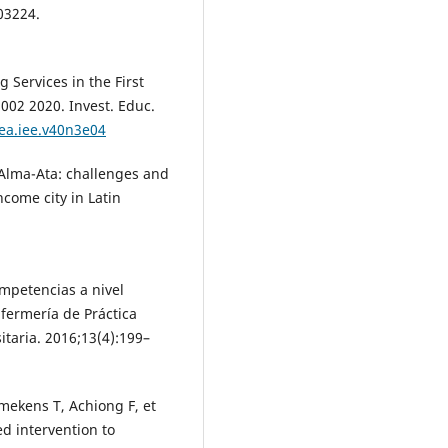
03224.
Services in the First
2002 2020. Invest. Educ.
ea.iee.v40n3e04
Alma-Ata: challenges and
ncome city in Latin
ompetencias a nivel
nfermería de Práctica
taria. 2016;13(4):199–
Smekens T, Achiong F, et
ed intervention to