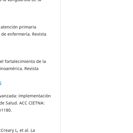
a atención primaria
 de enfermería. Revista
l fortalecimiento de la
tinoamérica. Revista
5
 Avanzada: implementación
 de Salud. ACC CIETNA:
e1180.
Creary L, et al. La