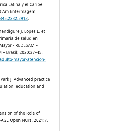
ica Latina y el Caribe
 Lat Am Enfermagem.
8345.2232.2913
.
endigure J, Lopes L, et
rimaria de salud en
o Mayor - REDESAM –
 – Brasil; 2020:37–45.
adulto-mayor-atencion-
, Park J. Advanced practice
ulation, education and
nsion of the Role of
 SAGE Open Nurs. 2021;7.