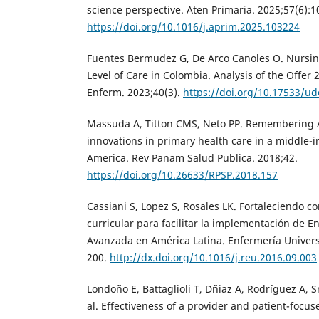
science perspective. Aten Primaria. 2025;57(6):1
https://doi.org/10.1016/j.aprim.2025.103224
Fuentes Bermudez G, De Arco Canoles O. Nursing 
Level of Care in Colombia. Analysis of the Offer 
Enferm. 2023;40(3).
https://doi.org/10.17533/ud
Massuda A, Titton CMS, Neto PP. Remembering 
innovations in primary health care in a middle-i
America. Rev Panam Salud Publica. 2018;42.
https://doi.org/10.26633/RPSP.2018.157
Cassiani S, Lopez S, Rosales LK. Fortaleciendo c
curricular para facilitar la implementación de E
Avanzada en América Latina. Enfermería Universi
200.
http://dx.doi.org/10.1016/j.reu.2016.09.003
Londoño E, Battaglioli T, Dñiaz A, Rodríguez A, 
al. Effectiveness of a provider and patient-focus