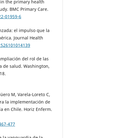
n the primary health
study. BMC Primary Care.
22-01959-6
nzada: el impulso que la
érica. Journal Health
/2526101014139
pliación del rol de las
a de salud. Washington,
18.
üero M, Varela-Loreto C,
ara la implementación de
 en Chile. Horiz Enferm.
467-477
a la vanguardia de la