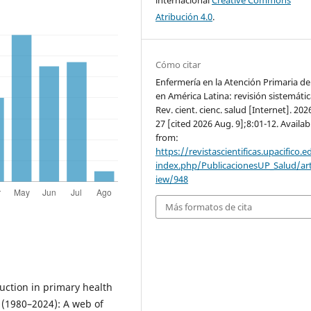
internacional
Creative Commons
Atribución 4.0
.
Cómo citar
Enfermería en la Atención Primaria de
en América Latina: revisión sistemátic
Rev. cient. cienc. salud [Internet]. 202
27 [cited 2026 Aug. 9];8:01-12. Availab
from:
https://revistascientificas.upacifico.e
index.php/PublicacionesUP_Salud/art
iew/948
Más formatos de cita
uction in primary health
 (1980–2024): A web of