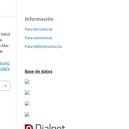
Información
Para lectores/as
 Salud
Para autores/as
a.
6 Mar.
Para bibliotecarios/as
le
du.py/
icle/v
Base de datos