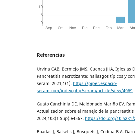
Referencias
Urvina CAB, Bermejo JMS, Cuenca JHÁ, Iglesias DP
Pancreatitis necrotizante: hallazgos típicos y co
seram. 2021;1(1).
https://piper.espacio-
seram.com/index.php/seram/article/view/4069
Guato Canchinia DE, Maldonado Mariño EV, Ramo
Actualización sobre el manejo de la pancreatitis
2024;103(1 Sup):e4567.
https://doi.org/10.5281
Boadas J, Balsells J, Busquets J, Codina-B A, Darn