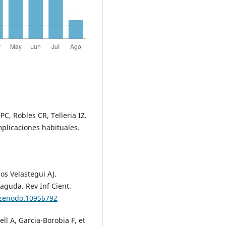
C, Robles CR, Telleria IZ.
mplicaciones habituales.
s Velastegui AJ.
 aguda. Rev Inf Cient.
/zenodo.10956792
ell A, Garcia-Borobia F, et