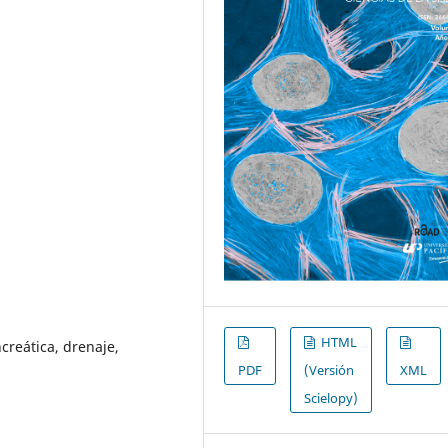
HTML
creática, drenaje,
PDF
(Versión
XML
Scielopy)