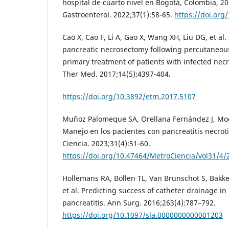
hospital de cuarto nivel en Bogotá, Colombia, 
Gastroenterol. 2022;37(1):58-65.
https://doi.org
Cao X, Cao F, Li A, Gao X, Wang XH, Liu DG, et al. 
pancreatic necrosectomy following percutaneous
primary treatment of patients with infected necr
Ther Med. 2017;14(5):4397-404.
https://doi.org/10.3892/etm.2017.5107
Muñoz Palomeque SA, Orellana Fernández J, Mo
Manejo en los pacientes con pancreatitis necro
Ciencia. 2023;31(4):51-60.
https://doi.org/10.47464/MetroCiencia/vol31/4/
Hollemans RA, Bollen TL, Van Brunschot S, Bakker
et al. Predicting success of catheter drainage in
pancreatitis. Ann Surg. 2016;263(4):787–792.
https://doi.org/10.1097/sla.0000000000001203