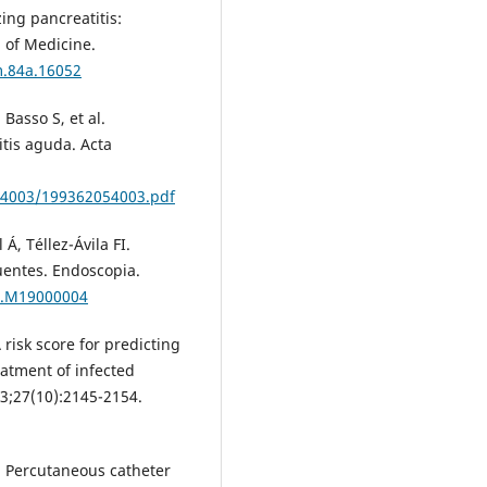
ing pancreatitis:
l of Medicine.
m.84a.16052
Basso S, et al.
itis aguda. Acta
54003/199362054003.pdf
Á, Téllez-Ávila FI.
uentes. Endoscopia.
ND.M19000004
 risk score for predicting
eatment of infected
23;27(10):2145-2154.
. Percutaneous catheter