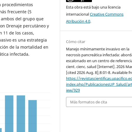
on procedimientos
Esta obra está bajo una licencia
más frecuente (5
internacional
Creative Commons
s, ambos del grupo que
Atribución 4.0
.
on Drenaje percutáneo y
n 11 de los casos,
sivo es una estrategia
Cómo citar
ucción de la mortalidad en
Manejo mínimamente invasivo en la
tica infectada.
necrosis pancreática infectada: abord
escalonado en un centro de referencia
cient. cienc. salud [Internet]. 2026 Mar
[cited 2026 Aug. 8];8:01-8. Available f
https://revistascientificas.upacifico.e
index.php/PublicacionesUP_Salud/art
iew/929
Más formatos de cita