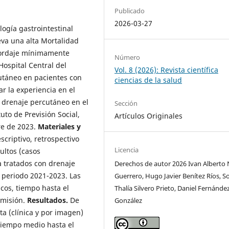
Publicado
2026-03-27
ogía gastrointestinal
eva una alta Mortalidad
abordaje mínimamente
Número
Hospital Central del
Vol. 8 (2026): Revista científica
cutáneo en pacientes con
ciencias de la salud
r la experiencia en el
 drenaje percutáneo en el
Sección
tuto de Previsión Social,
Artículos Originales
re de 2023.
Materiales y
scriptivo, retrospectivo
Licencia
ultos (casos
a tratados con drenaje
Derechos de autor 2026 Ivan Alberto
 periodo 2021-2023. Las
Guerrero, Hugo Javier Benítez Ríos, So
cos, tiempo hasta el
Thalía Silvero Prieto, Daniel Fernánde
emisión.
Resultados.
De
González
ta (clínica y por imagen)
 tiempo medio hasta el