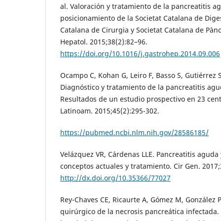
al. Valoración y tratamiento de la pancreatitis
posicionamiento de la Societat Catalana de Diges
Catalana de Cirurgia y Societat Catalana de Pàn
Hepatol. 2015;38(2):82–96.
https://doi.org/10.1016/j.gastrohep.2014.09.006
Ocampo C, Kohan G, Leiro F, Basso S, Gutiérrez S,
Diagnóstico y tratamiento de la pancreatitis agu
Resultados de un estudio prospectivo en 23 cent
Latinoam. 2015;45(2):295-302.
https://pubmed.ncbi.nlm.nih.gov/28586185/
Velázquez VR, Cárdenas LLE. Pancreatitis aguda 
conceptos actuales y tratamiento. Cir Gen. 2017;
http://dx.doi.org/10.35366/77027
Rey-Chaves CE, Ricaurte A, Gómez M, González P,
quirúrgico de la necrosis pancreática infectada.