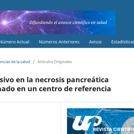
Número Actual
Números Anteriores
Avisos
Estadística
iencias de la salud
/
Artículos Originales
vo en la necrosis pancreática
nado en un centro de referencia