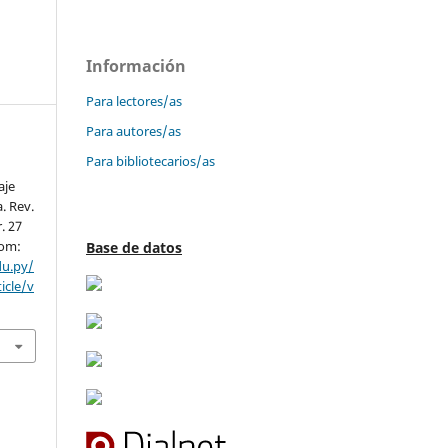
Información
Para lectores/as
Para autores/as
Para bibliotecarios/as
aje
. Rev.
. 27
rom:
Base de datos
du.py/
icle/v