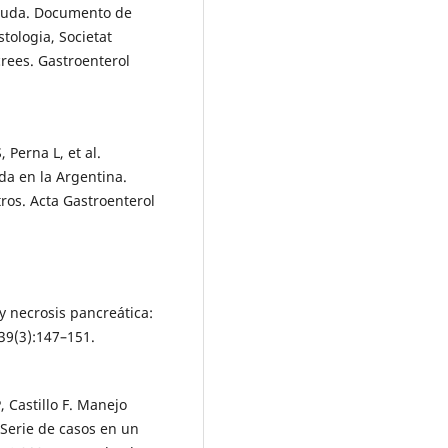
 aguda. Documento de
tologia, Societat
crees. Gastroenterol
 Perna L, et al.
da en la Argentina.
ros. Acta Gastroenterol
y necrosis pancreática:
39(3):147–151.
 Castillo F. Manejo
 Serie de casos en un