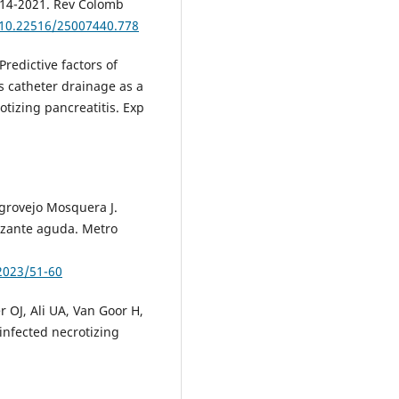
2014-2021. Rev Colomb
/10.22516/25007440.778
Predictive factors of
 catheter drainage as a
otizing pancreatitis. Exp
grovejo Mosquera J.
tizante aguda. Metro
2023/51-60
 OJ, Ali UA, Van Goor H,
 infected necrotizing