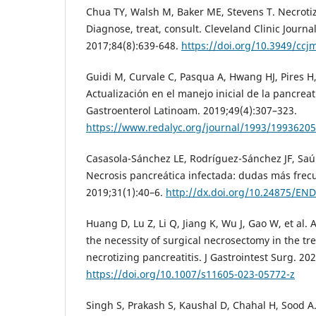
Chua TY, Walsh M, Baker ME, Stevens T. Necrotiz
Diagnose, treat, consult. Cleveland Clinic Journa
2017;84(8):639-648.
https://doi.org/10.3949/ccj
Guidi M, Curvale C, Pasqua A, Hwang HJ, Pires H, 
Actualización en el manejo inicial de la pancreat
Gastroenterol Latinoam. 2019;49(4):307–323.
https://www.redalyc.org/journal/1993/1993620
Casasola-Sánchez LE, Rodríguez-Sánchez JF, Saúl 
Necrosis pancreática infectada: dudas más frec
2019;31(1):40–6.
http://dx.doi.org/10.24875/E
Huang D, Lu Z, Li Q, Jiang K, Wu J, Gao W, et al. A
the necessity of surgical necrosectomy in the tr
necrotizing pancreatitis. J Gastrointest Surg. 20
https://doi.org/10.1007/s11605-023-05772-z
Singh S, Prakash S, Kaushal D, Chahal H, Sood A