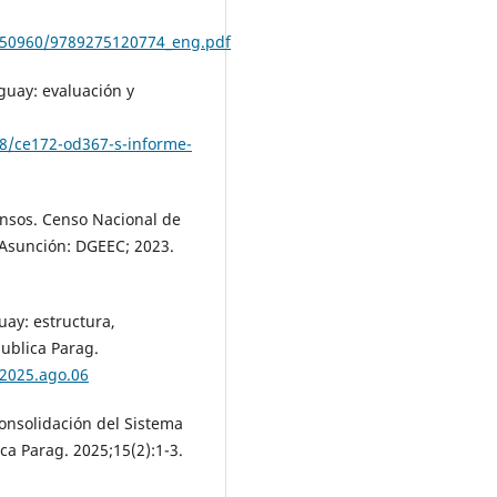
2/50960/9789275120774_eng.pdf
guay: evaluación y
08/ce172-od367-s-informe-
ensos. Censo Nacional de
 Asunción: DGEEC; 2023.
ay: estructura,
publica Parag.
.2025.ago.06
onsolidación del Sistema
ca Parag. 2025;15(2):1-3.