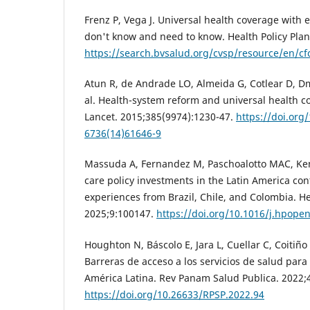
Frenz P, Vega J. Universal health coverage with 
don't know and need to know. Health Policy Plan
https://search.bvsalud.org/cvsp/resource/en/cf
Atun R, de Andrade LO, Almeida G, Cotlear D, Dm
al. Health-system reform and universal health c
Lancet. 2015;385(9974):1230-47.
https://doi.org
6736(14)61646-9
Massuda A, Fernandez M, Paschoalotto MAC, Ke
care policy investments in the Latin America con
experiences from Brazil, Chile, and Colombia. He
2025;9:100147.
https://doi.org/10.1016/j.hpope
Houghton N, Báscolo E, Jara L, Cuellar C, Coitiño 
Barreras de acceso a los servicios de salud para
América Latina. Rev Panam Salud Publica. 2022;
https://doi.org/10.26633/RPSP.2022.94