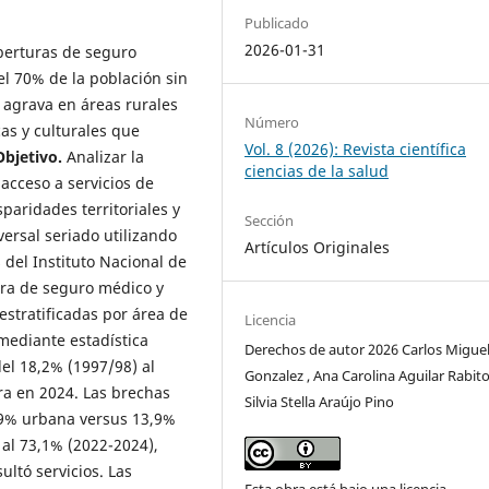
Publicado
2026-01-31
berturas de seguro
l 70% de la población sin
e agrava en áreas rurales
Número
as y culturales que
Vol. 8 (2026): Revista científica
Objetivo.
Analizar la
ciencias de la salud
acceso a servicios de
paridades territoriales y
Sección
ersal seriado utilizando
Artículos Originales
del Instituto Nacional de
tura de seguro médico y
estratificadas por área de
Licencia
 mediante estadística
Derechos de autor 2026 Carlos Miguel
l 18,2% (1997/98) al
Gonzalez , Ana Carolina Aguilar Rabito
ra en 2024. Las brechas
Silvia Stella Araújo Pino
2,9% urbana versus 13,9%
 al 73,1% (2022-2024),
ltó servicios. Las