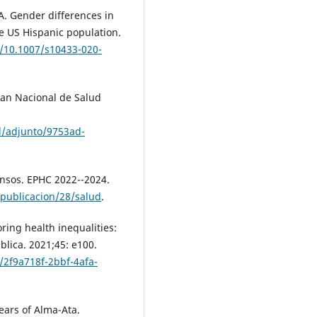
A. Gender differences in
he US Hispanic population.
g/10.1007/s10433-020-
Plan Nacional de Salud
l/adjunto/9753ad-
ensos. EPHC 2022--2024.
/publicacion/28/salud
.
ring health inequalities:
lica. 2021;45: e100.
s/2f9a718f-2bbf-4afa-
ears of Alma-Ata.