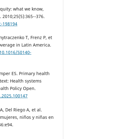
equity: what we know,
. 2010;25(5):365--376.
c-198194
ytraczenko T, Frenz P, et
overage in Latin America.
/10.1016/S0140-
mper ES. Primary health
text: Health systems
alth Policy Open.
n.2025.100147
A, Del Riego A, et al.
 mujeres, niños y niñas en
46:e94.