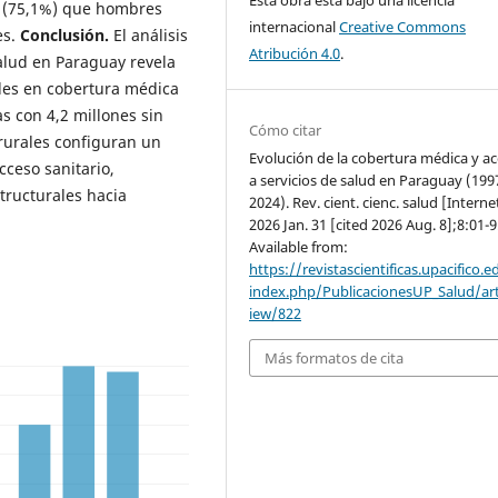
Esta obra está bajo una licencia
a (75,1%) que hombres
internacional
Creative Commons
es.
Conclusión.
El análisis
Atribución 4.0
.
alud en Paraguay revela
les en cobertura médica
s con 4,2 millones sin
Cómo citar
rurales configuran un
Evolución de la cobertura médica y a
cceso sanitario,
a servicios de salud en Paraguay (199
tructurales hacia
2024). Rev. cient. cienc. salud [Interne
2026 Jan. 31 [cited 2026 Aug. 8];8:01-9
Available from:
https://revistascientificas.upacifico.e
index.php/PublicacionesUP_Salud/art
iew/822
Más formatos de cita