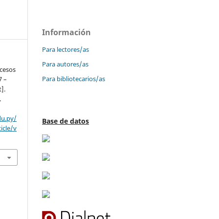
Información
Para lectores/as
Para autores/as
ccesos
Para bibliotecarios/as
7 –
t].
.
du.py/
Base de datos
icle/v