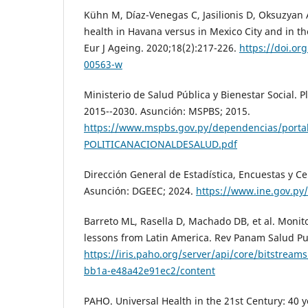
Kühn M, Díaz-Venegas C, Jasilionis D, Oksuzyan 
health in Havana versus in Mexico City and in t
Eur J Ageing. 2020;18(2):217-226.
https://doi.or
00563-w
Ministerio de Salud Pública y Bienestar Social. 
2015--2030. Asunción: MSPBS; 2015.
https://www.mspbs.gov.py/dependencias/porta
POLITICANACIONALDESALUD.pdf
Dirección General de Estadística, Encuestas y C
Asunción: DGEEC; 2024.
https://www.ine.gov.py
Barreto ML, Rasella D, Machado DB, et al. Monito
lessons from Latin America. Rev Panam Salud Pub
https://iris.paho.org/server/api/core/bitstream
bb1a-e48a42e91ec2/content
PAHO. Universal Health in the 21st Century: 40 y