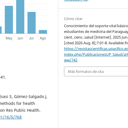
Cómo citar
Conocimiento del soporte vital básico
estudiantes de medicina del Paraguay
cient. cienc. salud [Internet]. 2025 Jun
[cited 2026 Aug. 8];7:01-8. Available f
https://revistascientificas.upacifico.e
index.php/PublicacionesUP_Salud/art
iew/742
Más formatos de cita
–41.
sasi S, Gómez-Salgado J,
 methods for health
ron Res Public Health.
01/16/5/768