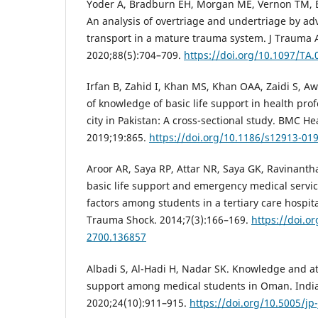
Yoder A, Bradburn EH, Morgan ME, Vernon TM, Br
An analysis of overtriage and undertriage by ad
transport in a mature trauma system. J Trauma 
2020;88(5):704–709.
https://doi.org/10.1097/TA
Irfan B, Zahid I, Khan MS, Khan OAA, Zaidi S, Awa
of knowledge of basic life support in health prof
city in Pakistan: A cross-sectional study. BMC He
2019;19:865.
https://doi.org/10.1186/s12913-01
Aroor AR, Saya RP, Attar NR, Saya GK, Ravinan
basic life support and emergency medical servic
factors among students in a tertiary care hospita
Trauma Shock. 2014;7(3):166–169.
https://doi.o
2700.136857
Albadi S, Al-Hadi H, Nadar SK. Knowledge and att
support among medical students in Oman. India
2020;24(10):911–915.
https://doi.org/10.5005/jp