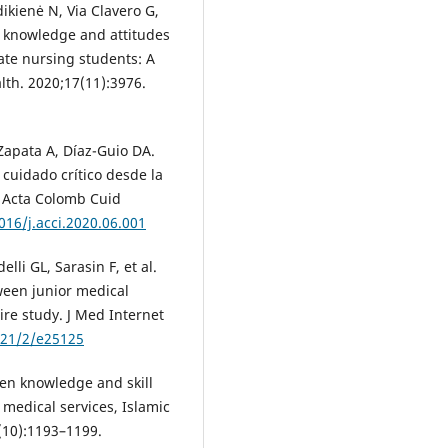
kienė N, Via Clavero G,
e knowledge and attitudes
ate nursing students: A
lth. 2020;17(11):3976.
Zapata A, Díaz-Guio DA.
cuidado crítico desde la
a. Acta Colomb Cuid
016/j.acci.2020.06.001
lli GL, Sarasin F, et al.
ween junior medical
re study. J Med Internet
021/2/e25125
en knowledge and skill
 medical services, Islamic
6(10):1193–1199.