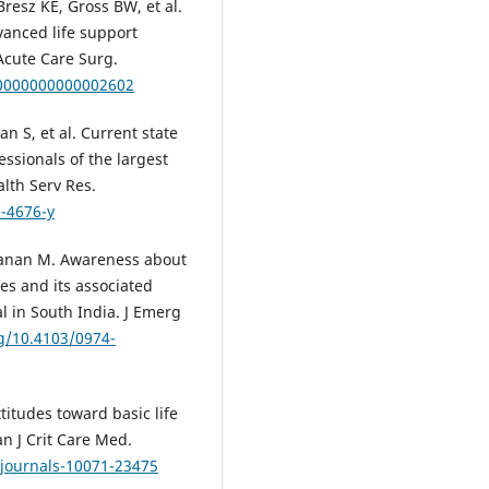
esz KE, Gross BW, et al.
vanced life support
Acute Care Surg.
.0000000000002602
n S, et al. Current state
essionals of the largest
alth Serv Res.
9-4676-y
thanan M. Awareness about
es and its associated
l in South India. J Emerg
rg/10.4103/0974-
itudes toward basic life
n J Crit Care Med.
-journals-10071-23475