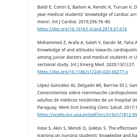
Baldi E, Contri E, Bailoni A, Rendic K, Turcan V, D
year medical students’ knowledge of cardiac ar
more!. Int J Cardiol. 2019;296:76–80.
https://doi.org/10.1016/j.ijcard.2019.07.016
Mohammed Z, Arafa A, Saleh Y, Dardir M, Taha A,
Knowledge of and attitudes towards cardiopulm
among junior doctors and medical students in U
sectional study. Int J Emerg Med. 2020;13(1):27.
https://doi.org/10.1186/s12245-020-00277-x
López-González AI, Delgado WI, Barrios III I, Sam
Conocimientos sobre reanimación cardiopulmon
adultos de médicos residentes de un hospital de
Paraguay. Mem Inst Investig Cienc Salud. 2017;1
https://scielo.iics.una.py/pdf/iics/v15n1/1812-9
Kose S, Akin S, Mendi O, Goktas S. The effectiven
training on nursing students’ knowledge and bas