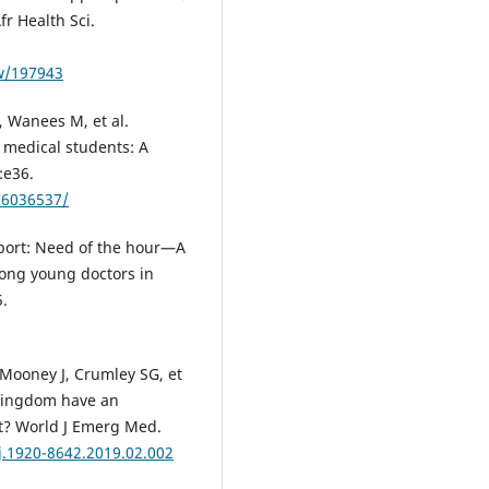
r Health Sci.
ew/197943
, Wanees M, et al.
 medical students: A
:e36.
C6036537/
port: Need of the hour—A
mong young doctors in
5.
 Mooney J, Crumley SG, et
 Kingdom have an
rt? World J Emerg Med.
j.1920-8642.2019.02.002