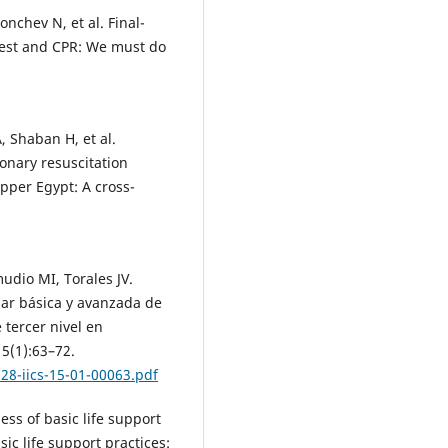
onchev N, et al. Final-
rest and CPR: We must do
 Shaban H, et al.
onary resuscitation
pper Egypt: A cross-
udio MI, Torales JV.
ar básica y avanzada de
 tercer nivel en
5(1):63–72.
528-iics-15-01-00063.pdf
ess of basic life support
ic life support practices: