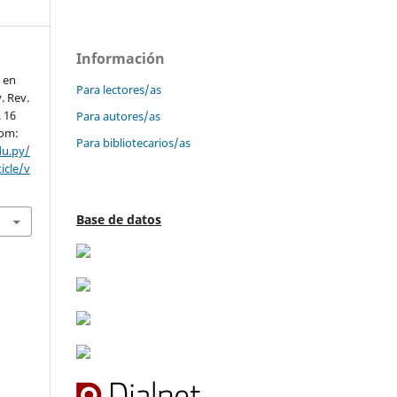
Información
 en
Para lectores/as
. Rev.
. 16
Para autores/as
rom:
Para bibliotecarios/as
du.py/
icle/v
Base de datos