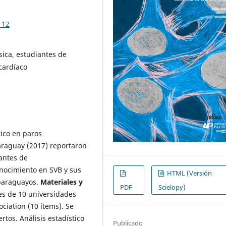
112
ica, estudiantes de
cardíaco
ítico en paros
Paraguay (2017) reportaron
antes de
conocimiento en SVB y sus
HTML (Versión
 paraguayos.
Materiales y
PDF
Scielopy)
tes de 10 universidades
ciation (10 ítems). Se
rtos. Análisis estadístico
Publicado