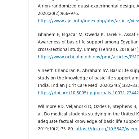
A non-randomized quasi-experimental design. Af
2020;20(2):966–976.
https://www.ajol.info/index.php/ahs/article/vi
Ghanem E, Elgazar M, Oweda K, Tarek H, Assaf F
Awareness of basic life support among Egyptian
cross-sectional study. Emerg (Tehran). 2018;6(1)
https://www.ncbi.nlm.nih.gov/pmc/articles/PM
Vineeth Chandran K, Abraham SV. Basic life sup
study on the knowledge of basic life support a
India. Indian J Crit Care Med. 2020;24(5):332–33
https://doi.org/10.5005/jp-journals-10071-23442
Willmore RD, Veljanoski D, Ozdes F, Stephens B,
al. Do medical students studying in the United
adequate factual knowledge of basic life suppo
2019;10(2):75–80.
https://doi.org/10.5847/wjem.