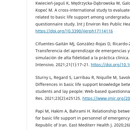
Kwiecień-Jaguś K, Mędrzycka-Dąbrowska W, Galdi
Kopeć M. A cross-international study to evaluat
related to basic life support among undergradu
questionnaire study. Int J Environ Res Public Hea
https://doi.org/10.3390/ijerph17114116
Cifuentes-Gaitán MJ, González-Rojas D, Ricardo-
Transferencia del aprendizaje de emergencias y 
simulación de alta fidelidad a la práctica clínic
Intensivo. 2021;21(1):17–21.
https://doi.org/10.1
Sturny L, Regard S, Larribau R, Niquille M, Savolde
Differences in basic life support knowledge bet
students and lay people: Web-based questionnai
Res. 2021;23(2):e25125.
https://www.jmir.org/2
Papi M, Hakim A, Bahrami H. Relationship betwe
for basic life support in personnel of emergency
Republic of Iran. East Mediterr Health J. 2020;2