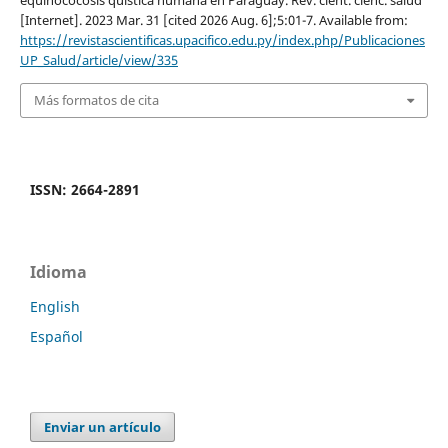
equinococosis quística humana en Paraguay. Rev. cient. cienc. salud
[Internet]. 2023 Mar. 31 [cited 2026 Aug. 6];5:01-7. Available from:
https://revistascientificas.upacifico.edu.py/index.php/Publicaciones
UP_Salud/article/view/335
Más formatos de cita
ISSN: 2664-2891
Idioma
English
Español
Enviar un artículo