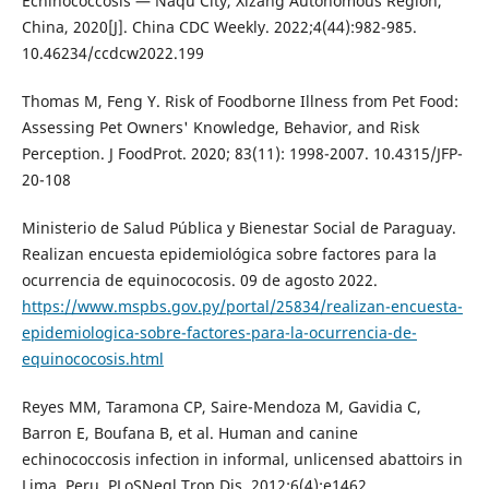
Echinococcosis — Naqu City, Xizang Autonomous Region,
China, 2020[J]. China CDC Weekly. 2022;4(44):982-985.
10.46234/ccdcw2022.199
Thomas M, Feng Y. Risk of Foodborne Illness from Pet Food:
Assessing Pet Owners' Knowledge, Behavior, and Risk
Perception. J FoodProt. 2020; 83(11): 1998-2007. 10.4315/JFP-
20-108
Ministerio de Salud Pública y Bienestar Social de Paraguay.
Realizan encuesta epidemiológica sobre factores para la
ocurrencia de equinococosis. 09 de agosto 2022.
https://www.mspbs.gov.py/portal/25834/realizan-encuesta-
epidemiologica-sobre-factores-para-la-ocurrencia-de-
equinococosis.html
Reyes MM, Taramona CP, Saire-Mendoza M, Gavidia C,
Barron E, Boufana B, et al. Human and canine
echinococcosis infection in informal, unlicensed abattoirs in
Lima, Peru. PLoSNegl Trop Dis. 2012;6(4):e1462.