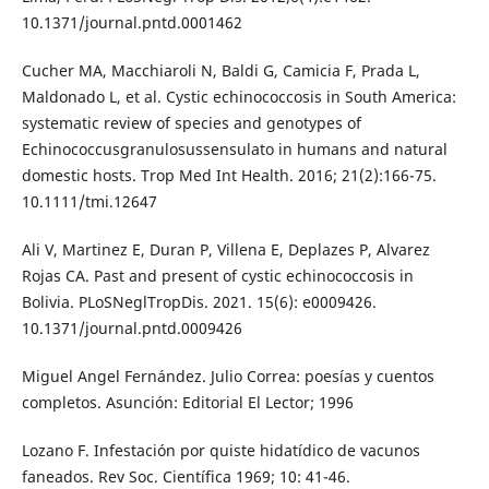
10.1371/journal.pntd.0001462
Cucher MA, Macchiaroli N, Baldi G, Camicia F, Prada L,
Maldonado L, et al. Cystic echinococcosis in South America:
systematic review of species and genotypes of
Echinococcusgranulosussensulato in humans and natural
domestic hosts. Trop Med Int Health. 2016; 21(2):166-75.
10.1111/tmi.12647
Ali V, Martinez E, Duran P, Villena E, Deplazes P, Alvarez
Rojas CA. Past and present of cystic echinococcosis in
Bolivia. PLoSNeglTropDis. 2021. 15(6): e0009426.
10.1371/journal.pntd.0009426
Miguel Angel Fernández. Julio Correa: poesías y cuentos
completos. Asunción: Editorial El Lector; 1996
Lozano F. Infestación por quiste hidatídico de vacunos
faneados. Rev Soc. Científica 1969; 10: 41-46.