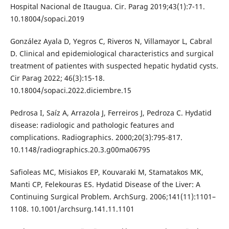
Hospital Nacional de Itaugua. Cir. Parag 2019;43(1):7-11.
10.18004/sopaci.2019
González Ayala D, Yegros C, Riveros N, Villamayor L, Cabral
D. Clinical and epidemiological characteristics and surgical
treatment of patientes with suspected hepatic hydatid cysts.
Cir Parag 2022; 46(3):15-18.
10.18004/sopaci.2022.diciembre.15
Pedrosa I, Saíz A, Arrazola J, Ferreiros J, Pedroza C. Hydatid
disease: radiologic and pathologic features and
complications. Radiographics. 2000;20(3):795-817.
10.1148/radiographics.20.3.g00ma06795
Safioleas MC, Misiakos EP, Kouvaraki M, Stamatakos MK,
Manti CP, Felekouras ES. Hydatid Disease of the Liver: A
Continuing Surgical Problem. ArchSurg. 2006;141(11):1101–
1108. 10.1001/archsurg.141.11.1101