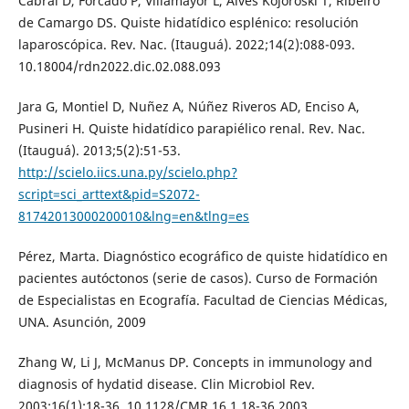
Cabral D, Forcado P, Villamayor L, Alves Kojoroski T, Ribeiro
de Camargo DS. Quiste hidatídico esplénico: resolución
laparoscópica. Rev. Nac. (Itauguá). 2022;14(2):088-093.
10.18004/rdn2022.dic.02.088.093
Jara G, Montiel D, Nuñez A, Núñez Riveros AD, Enciso A,
Pusineri H. Quiste hidatídico parapiélico renal. Rev. Nac.
(Itauguá). 2013;5(2):51-53.
http://scielo.iics.una.py/scielo.php?
script=sci_arttext&pid=S2072-
81742013000200010&lng=en&tlng=es
Pérez, Marta. Diagnóstico ecográfico de quiste hidatídico en
pacientes autóctonos (serie de casos). Curso de Formación
de Especialistas en Ecografía. Facultad de Ciencias Médicas,
UNA. Asunción, 2009
Zhang W, Li J, McManus DP. Concepts in immunology and
diagnosis of hydatid disease. Clin Microbiol Rev.
2003;16(1):18-36. 10.1128/CMR.16.1.18-36.2003