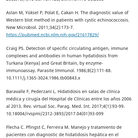
Aslan M, Yüksel P, Polat E, Cakan H. The diagnostic value of
Western blot method in patients with cystic echinococcosis.
New Microbiol. 2011;34(2):173-7.
https://pubmed.ncbi.nlm.nih.gov/21617829/
Craig PS. Detection of specific circulating antigen, immune
complexes and antibodies in human hydatidosis from
Turkana (Kenya) and Great Britain, by enzyme-
immunoassay. Parasite Immunol. 1986;8(2):171-88.
10.1111/j.1365-3024.1986.tb00843.x
Baravalle F, Pederzani L. Hidatidosis en salas de clínica
médica y cirugía del Hospital de Clínicas entre los años 2006
al 2013. Rev. virtual Soc. Parag. Med. Int. 2017;4(1):93-99.
10.18004/rvspmi/2312-3893/2017.04(01)93-099
Flecha C. Pfingst C, Ferreira M. Manejo y tratamiento de
pacientes con diagnostic de hidatidosis hepática en el