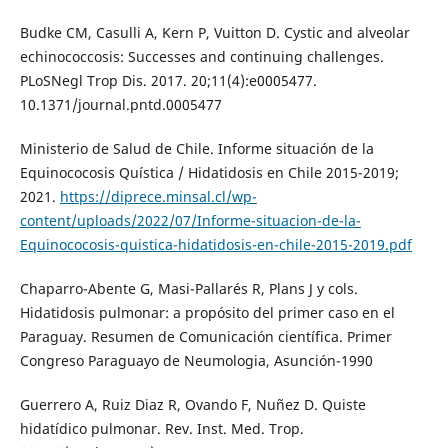
Budke CM, Casulli A, Kern P, Vuitton D. Cystic and alveolar
echinococcosis: Successes and continuing challenges.
PLoSNegl Trop Dis. 2017. 20;11(4):e0005477.
10.1371/journal.pntd.0005477
Ministerio de Salud de Chile. Informe situación de la
Equinococosis Quística / Hidatidosis en Chile 2015-2019;
2021.
https://diprece.minsal.cl/wp-
content/uploads/2022/07/Informe-situacion-de-la-
Equinococosis-quistica-hidatidosis-en-chile-2015-2019.pdf
Chaparro-Abente G, Masi-Pallarés R, Plans J y cols.
Hidatidosis pulmonar: a propósito del primer caso en el
Paraguay. Resumen de Comunicación científica. Primer
Congreso Paraguayo de Neumologia, Asunción-1990
Guerrero A, Ruiz Diaz R, Ovando F, Nuñez D. Quiste
hidatídico pulmonar. Rev. Inst. Med. Trop.