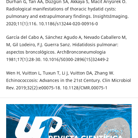
Durhan G, Tan AA, Düzgün SA, Akkaya S, Macit Arıyürek O.
Radiological manifestations of thoracic hydatid cysts:
pulmonary and extrapulmonary findings. InsightsImaging.
2020;11(1):116. 10.1186/s13244-020-00916-0
García del Cabo A, Sánchez Agudo A, Nevado Caballero M,
M, Gil Lodeiro, F.J. Guerra Sanz. Hidatidosis pulmonar:
aspectos broncológicos. ArchBronconeumologia
1981;17(1):28-30. 10.1016/S0300-2896(15)32449-2
Wen H, Vuitton L, Tuxun T, Li J, Vuitton DA, Zhang W.
Echinococcosis: Advances in the 21st Century. Clin Microbiol
Rev. 2019;32(2):e00075-18. 10.1128/CMR.00075-1