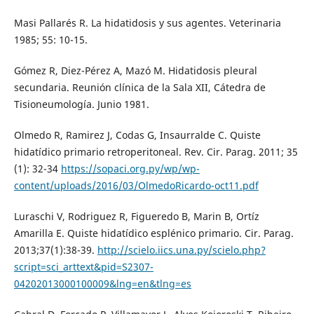
Masi Pallarés R. La hidatidosis y sus agentes. Veterinaria
1985; 55: 10-15.
Gómez R, Diez-Pérez A, Mazó M. Hidatidosis pleural
secundaria. Reunión clínica de la Sala XII, Cátedra de
Tisioneumología. Junio 1981.
Olmedo R, Ramirez J, Codas G, Insaurralde C. Quiste
hidatídico primario retroperitoneal. Rev. Cir. Parag. 2011; 35
(1): 32-34
https://sopaci.org.py/wp/wp-
content/uploads/2016/03/OlmedoRicardo-oct11.pdf
Luraschi V, Rodriguez R, Figueredo B, Marin B, Ortíz
Amarilla E. Quiste hidatídico esplénico primario. Cir. Parag.
2013;37(1):38-39.
http://scielo.iics.una.py/scielo.php?
script=sci_arttext&pid=S2307-
04202013000100009&lng=en&tlng=es