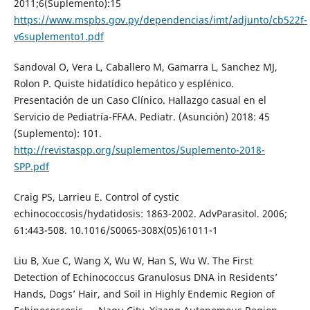
2011;6(Suplemento):15
https://www.mspbs.gov.py/dependencias/imt/adjunto/cb522f-
v6suplemento1.pdf
Sandoval O, Vera L, Caballero M, Gamarra L, Sanchez MJ,
Rolon P. Quiste hidatídico hepático y esplénico.
Presentación de un Caso Clínico. Hallazgo casual en el
Servicio de Pediatría-FFAA. Pediatr. (Asunción) 2018: 45
(Suplemento): 101.
http://revistaspp.org/suplementos/Suplemento-2018-
SPP.pdf
Craig PS, Larrieu E. Control of cystic
echinococcosis/hydatidosis: 1863-2002. AdvParasitol. 2006;
61:443-508. 10.1016/S0065-308X(05)61011-1
Liu B, Xue C, Wang X, Wu W, Han S, Wu W. The First
Detection of Echinococcus Granulosus DNA in Residents’
Hands, Dogs’ Hair, and Soil in Highly Endemic Region of