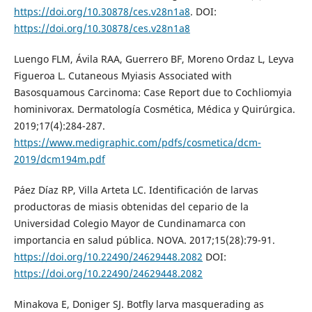
https://doi.org/10.30878/ces.v28n1a8
. DOI:
https://doi.org/10.30878/ces.v28n1a8
Luengo FLM, Ávila RAA, Guerrero BF, Moreno Ordaz L, Leyva
Figueroa L. Cutaneous Myiasis Associated with
Basosquamous Carcinoma: Case Report due to Cochliomyia
hominivorax. Dermatología Cosmética, Médica y Quirúrgica.
2019;17(4):284-287.
https://www.medigraphic.com/pdfs/cosmetica/dcm-
2019/dcm194m.pdf
Páez Díaz RP, Villa Arteta LC. Identificación de larvas
productoras de miasis obtenidas del cepario de la
Universidad Colegio Mayor de Cundinamarca con
importancia en salud pública. NOVA. 2017;15(28):79-91.
https://doi.org/10.22490/24629448.2082
DOI:
https://doi.org/10.22490/24629448.2082
Minakova E, Doniger SJ. Botfly larva masquerading as