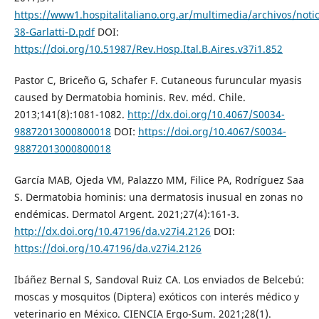
https://www1.hospitalitaliano.org.ar/multimedia/archivos/not
38-Garlatti-D.pdf
DOI:
https://doi.org/10.51987/Rev.Hosp.Ital.B.Aires.v37i1.852
Pastor C, Briceño G, Schafer F. Cutaneous furuncular myasis
caused by Dermatobia hominis. Rev. méd. Chile.
2013;141(8):1081-1082.
http://dx.doi.org/10.4067/S0034-
98872013000800018
DOI:
https://doi.org/10.4067/S0034-
98872013000800018
García MAB, Ojeda VM, Palazzo MM, Filice PA, Rodríguez Saa
S. Dermatobia hominis: una dermatosis inusual en zonas no
endémicas. Dermatol Argent. 2021;27(4):161-3.
http://dx.doi.org/10.47196/da.v27i4.2126
DOI:
https://doi.org/10.47196/da.v27i4.2126
Ibáñez Bernal S, Sandoval Ruiz CA. Los enviados de Belcebú:
moscas y mosquitos (Diptera) exóticos con interés médico y
veterinario en México. CIENCIA Ergo-Sum. 2021;28(1).