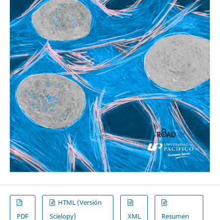
HTML (Versión
PDF
Scielopy)
XML
Resumen