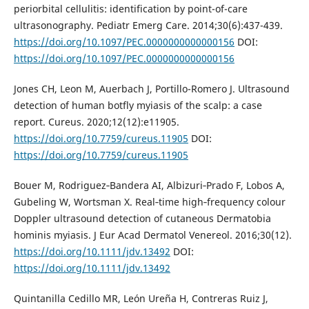
periorbital cellulitis: identification by point-of-care
ultrasonography. Pediatr Emerg Care. 2014;30(6):437-439.
https://doi.org/10.1097/PEC.0000000000000156
DOI:
https://doi.org/10.1097/PEC.0000000000000156
Jones CH, Leon M, Auerbach J, Portillo-Romero J. Ultrasound
detection of human botfly myiasis of the scalp: a case
report. Cureus. 2020;12(12):e11905.
https://doi.org/10.7759/cureus.11905
DOI:
https://doi.org/10.7759/cureus.11905
Bouer M, Rodriguez‐Bandera AI, Albizuri‐Prado F, Lobos A,
Gubeling W, Wortsman X. Real‐time high‐frequency colour
Doppler ultrasound detection of cutaneous Dermatobia
hominis myiasis. J Eur Acad Dermatol Venereol. 2016;30(12).
https://doi.org/10.1111/jdv.13492
DOI:
https://doi.org/10.1111/jdv.13492
Quintanilla Cedillo MR, León Ureña H, Contreras Ruiz J,