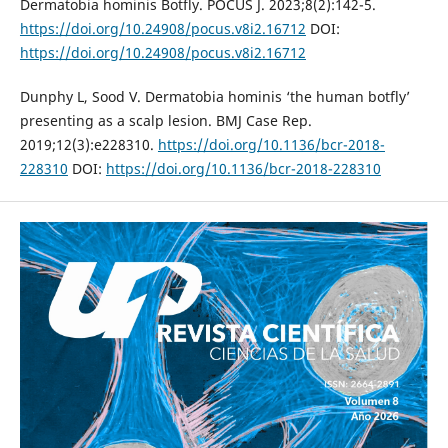
Dermatobia hominis Botfly. POCUS J. 2023;8(2):142-5.
https://doi.org/10.24908/pocus.v8i2.16712
DOI:
https://doi.org/10.24908/pocus.v8i2.16712
Dunphy L, Sood V. Dermatobia hominis ‘the human botfly’
presenting as a scalp lesion. BMJ Case Rep.
2019;12(3):e228310.
https://doi.org/10.1136/bcr-2018-
228310
DOI:
https://doi.org/10.1136/bcr-2018-228310