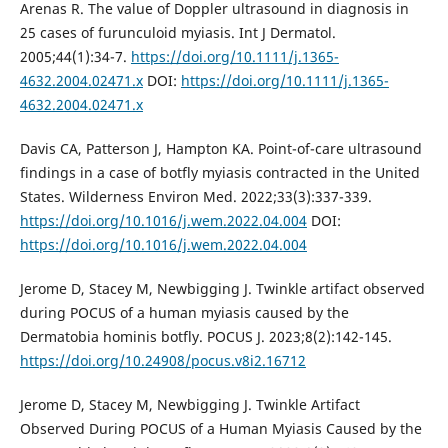
Arenas R. The value of Doppler ultrasound in diagnosis in
25 cases of furunculoid myiasis. Int J Dermatol.
2005;44(1):34-7.
https://doi.org/10.1111/j.1365-
4632.2004.02471.x
DOI:
https://doi.org/10.1111/j.1365-
4632.2004.02471.x
Davis CA, Patterson J, Hampton KA. Point-of-care ultrasound
findings in a case of botfly myiasis contracted in the United
States. Wilderness Environ Med. 2022;33(3):337-339.
https://doi.org/10.1016/j.wem.2022.04.004
DOI:
https://doi.org/10.1016/j.wem.2022.04.004
Jerome D, Stacey M, Newbigging J. Twinkle artifact observed
during POCUS of a human myiasis caused by the
Dermatobia hominis botfly. POCUS J. 2023;8(2):142-145.
https://doi.org/10.24908/pocus.v8i2.16712
Jerome D, Stacey M, Newbigging J. Twinkle Artifact
Observed During POCUS of a Human Myiasis Caused by the