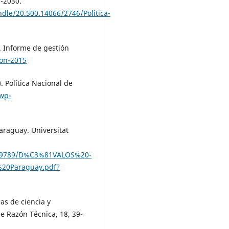
7-2030.
ndle/20.500.14066/2746/Politica-
. Informe de gestión
ion-2015
. Política Nacional de
/wp-
Paraguay. Universitat
1/89789/D%C3%81VALOS%20-
20Paraguay.pdf?
cas de ciencia y
 Razón Técnica, 18, 39-