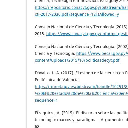
Ciencia, Tecnología e Innovación. Paraguay 201
https://repositorio.conacyt.gov.py/bitstream/ha
cti-2017-2030.pdf?sequence=1&isAllowed=y
Consejo Nacional de Ciencia y Tecnología (2015)
2015.
https://www.conacyt.gov.py/informe-gest
Consejo Nacional de Ciencia y Tecnología. (2002)
Ciencia y Tecnología.
https://www.becal.gov.py
content/uploads/2015/10/politicasdecyt.pdf
Dávalos, L. A. (2017). El estado de la ciencia en 
Polítécnica de Valencia.
https://riunet.upv.es/bitstream/handle/1025
%20El%20estado%20de%20la%20ciencia%20en%
sequence=1
Eizaguirre, A. (2015). El discurso sobre las políti
tecnología: marcos y paradigmas. Argumentos de
68.