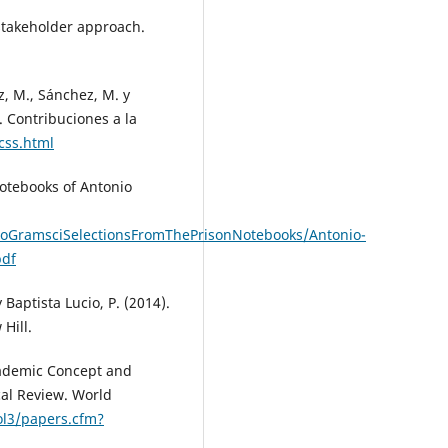
stakeholder approach.
z, M., Sánchez, M. y
. Contribuciones a la
css.html
Notebooks of Antonio
nioGramsciSelectionsFromThePrisonNotebooks/Antonio-
pdf
Baptista Lucio, P. (2014).
Hill.
cademic Concept and
al Review. World
ol3/papers.cfm?