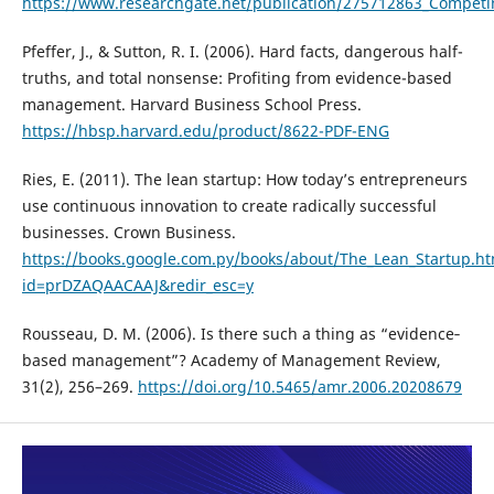
https://www.researchgate.net/publication/275712863_Compet
Pfeffer, J., & Sutton, R. I. (2006). Hard facts, dangerous half-
truths, and total nonsense: Profiting from evidence-based
management. Harvard Business School Press.
https://hbsp.harvard.edu/product/8622-PDF-ENG
Ries, E. (2011). The lean startup: How today’s entrepreneurs
use continuous innovation to create radically successful
businesses. Crown Business.
https://books.google.com.py/books/about/The_Lean_Startup.ht
id=prDZAQAACAAJ&redir_esc=y
Rousseau, D. M. (2006). Is there such a thing as “evidence‐
based management”? Academy of Management Review,
31(2), 256–269.
https://doi.org/10.5465/amr.2006.20208679