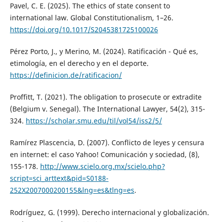
Pavel, C. E. (2025). The ethics of state consent to
international law. Global Constitutionalism, 1–26.
https://doi.org/10.1017/S2045381725100026
Pérez Porto, J., y Merino, M. (2024). Ratificación - Qué es,
etimología, en el derecho y en el deporte.
https://definicion.de/ratificacion/
Proffitt, T. (2021). The obligation to prosecute or extradite
(Belgium v. Senegal). The International Lawyer, 54(2), 315-
324.
https://scholar.smu.edu/til/vol54/iss2/5/
Ramírez Plascencia, D. (2007). Conflicto de leyes y censura
en internet: el caso Yahoo! Comunicación y sociedad, (8),
155-178.
http://www.scielo.org.mx/scielo.php?
script=sci_arttext&pid=S0188-
252X2007000200155&lng=es&tlng=es
.
Rodríguez, G. (1999). Derecho internacional y globalización.