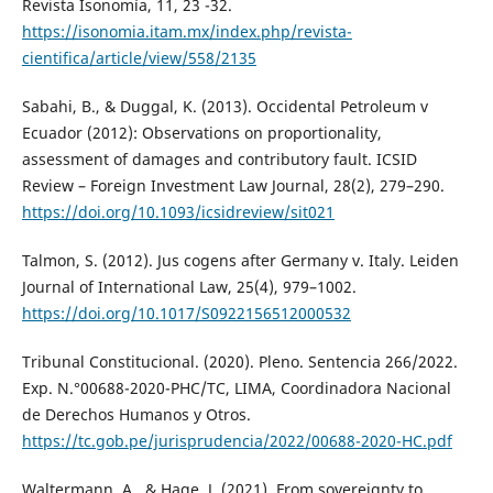
Revista Isonomía, 11, 23 -32.
https://isonomia.itam.mx/index.php/revista-
cientifica/article/view/558/2135
Sabahi, B., & Duggal, K. (2013). Occidental Petroleum v
Ecuador (2012): Observations on proportionality,
assessment of damages and contributory fault. ICSID
Review – Foreign Investment Law Journal, 28(2), 279–290.
https://doi.org/10.1093/icsidreview/sit021
Talmon, S. (2012). Jus cogens after Germany v. Italy. Leiden
Journal of International Law, 25(4), 979–1002.
https://doi.org/10.1017/S0922156512000532
Tribunal Constitucional. (2020). Pleno. Sentencia 266/2022.
Exp. N.°00688-2020-PHC/TC, LIMA, Coordinadora Nacional
de Derechos Humanos y Otros.
https://tc.gob.pe/jurisprudencia/2022/00688-2020-HC.pdf
Waltermann, A., & Hage, J. (2021). From sovereignty to